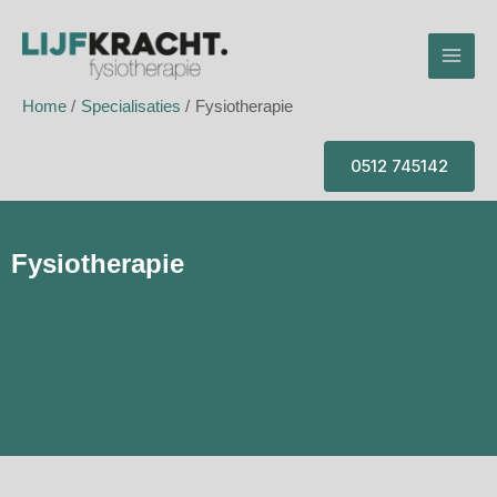
Ga
Mai
naar
Men
de
inhoud
Home
Specialisaties
Fysiotherapie
0512 745142
Fysiotherapie