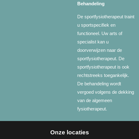
Behandeling
De sportfysiotherapeut traint
u sportspecifiek en
functioneel. Uw arts of
specialist kan u
doorverwijzen naar de
sportfysiotherapeut. De
sportfysiotherapeut is ook
rechtstreeks toegankelijk.
De behandeling wordt
vergoed volgens de dekking
van de algemeen
fysiotherapeut.
Onze locaties