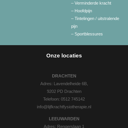
– Verminderde kracht
– Hoofdpijn
– Tintelingen / uitstralende
pijn
– Sportblessures
Onze locaties
DRACHTEN
Adres: Lavendelheide 6B,
9202 PD Drachten
Telefoon:
0512 745142
info@lijfkrachtfysiotherapie.nl
LEEUWARDEN
Adres: Rengerslaan 1