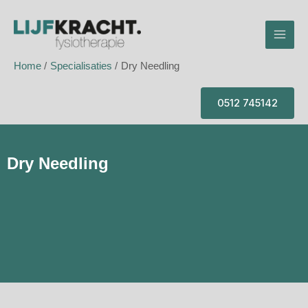
Ga
Mai
naar
Men
de
inhoud
Home
Specialisaties
Dry Needling
0512 745142
Dry Needling